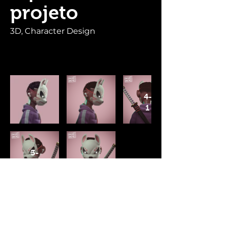
projeto
3D, Character Design
4-
1
3-
1